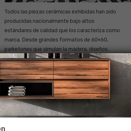
Todos las piezas cerámicas exhibidas han sido
producidas nacionalmente bajo altos
estándares de calidad que los caracteriza como
marca. Desde grandes formatos de
60×60
,
parketones que simulan la madera
, diseños
hidráulicos en colores vibrantes y cerámicas
personalizadas han permitido a los
profesionales lograr ambientes versátiles con
nuevas formas de diseño que hoy son
reconocidos por los visitantes.
De esta manera,
participamos en 11 ambientes
junto a 15 profesionales, entre arquitectos,
ón
ingenieros, decoradores y paisajistas
.