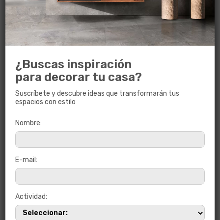
¿Buscas inspiración
para decorar tu casa?
Suscríbete y descubre ideas que transformarán tus
espacios con estilo
He leído y acepto la
política de privacidad
Nombre:
Usaremos esta información para responder a las solicitudes
E-mail:
de contacto. Los datos enviados se guardarán en nuestra
base de datos. Puedes acceder, rectificar o suprimir los
mismos si lo deseas a través del
formulario de los derechos
Actividad:
ARCO