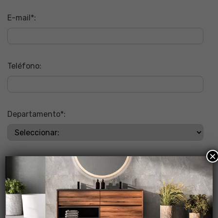
E-mail*:
Teléfono:
Departamento*:
×
Actividad*:
Mensaje: