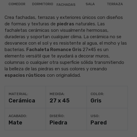
COMEDOR
DORMITORIO
SALA
TERRAZA
FACHADAS
Crea
fachadas
,
terrazas
y exteriores únicos con diseños
de formas y texturas de
piedras
naturales. Las
fachaletas cerámicas
son visualmente hermosas,
duraderas y soportan cualquier clima. La
cerámica
no se
desvanece con el sol y es resistente al agua, el moho y las
bacterias.
Fachaleta Romance Gris
27×45
es un
elemento versátil que te ayudará a decorar muros,
columnas o cualquier otra superficie sólida transmitiendo
la belleza de las piedras en sus colores y creando
espacios rústicos
con originalidad.
MATERIAL:
MEDIDA:
COLOR:
Cerámica
27 x 45
Gris
ACABADO:
DISEÑO:
USO:
Mate
Piedra
Pared