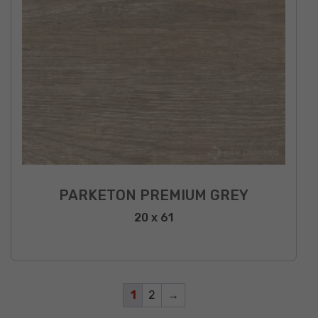
PARKETON PREMIUM GREY
20 x 61
1
2
→