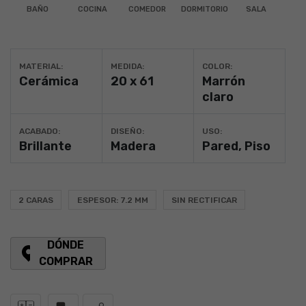
BAÑO
COCINA
COMEDOR
DORMITORIO
SALA
MATERIAL:
MEDIDA:
COLOR:
Cerámica
20 x 61
Marrón
claro
ACABADO:
DISEÑO:
USO:
Brillante
Madera
Pared
,
Piso
2 CARAS
ESPESOR: 7.2 MM
SIN RECTIFICAR
DÓNDE
COMPRAR