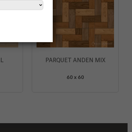
L
PARQUET ANDEN MIX
60 x 60