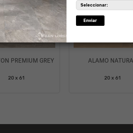
ON PREMIUM GREY
ALAMO NATURA
20 x 61
20 x 61