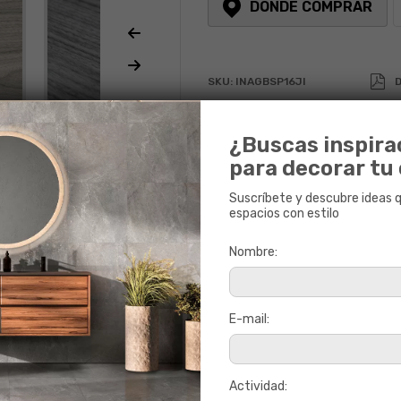
DÓNDE COMPRAR
Calculadora
Alto
SKU:
INAGBSP16JI
D
l tono puede variar.
¿Buscas inspira
A
para decorar tu
Suscríbete y descubre ideas 
espacios con estilo
Nombre:
E-mail:
Actividad: