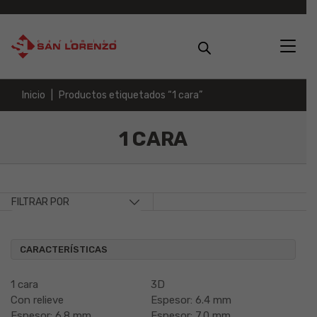
Inicio
Productos etiquetados “1 cara”
1 CARA
FILTRAR POR
CARACTERÍSTICAS
1 cara
3D
Con relieve
Espesor: 6.4 mm
Espesor: 6.8 mm
Espesor: 7.0 mm