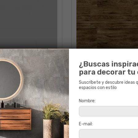
¿Buscas inspira
para decorar tu
Suscríbete y descubre ideas 
espacios con estilo
XFORD PLATA
MADERA EBONY 
Nombre:
30 x 60
30 x 60
E-mail: