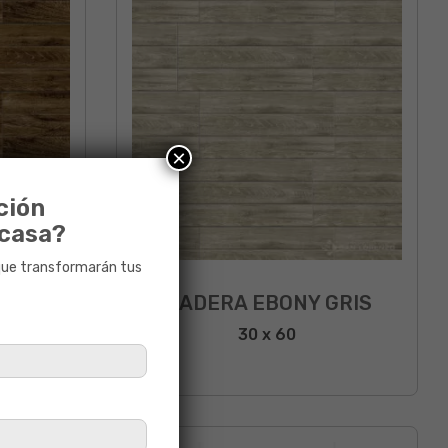
×
ción
 casa?
que transformarán tus
MOKA
MADERA EBONY GRIS
30 x 60