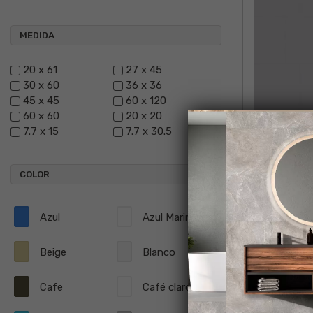
MEDIDA
20 x 61
27 x 45
30 x 60
36 x 36
45 x 45
60 x 120
60 x 60
20 x 20
7.7 x 15
7.7 x 30.5
COLOR
O
Azul
Azul Marino
Beige
Blanco
Cafe
Café claro