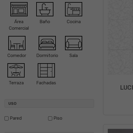
Área
Baño
Cocina
Comercial
Comedor
Dormitorio
Sala
Terraza
Fachadas
LUC
USO
Pared
Piso