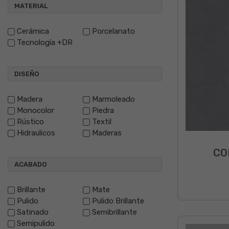
MATERIAL
Cerámica
Porcelanato
Tecnología +DR
DISEÑO
Madera
Marmoleado
Monocolor
Piedra
Rústico
Textil
Hidraulicos
Maderas
CO
ACABADO
Brillante
Mate
Pulido
Pulido Brillante
Satinado
Semibrillante
Semipulido