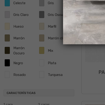
Celeste
Gris
Gris Claro
Gris Oscuro
Hueso
Marfil
Marrón
Marrón claro
Marrón
Mix
Oscuro
Negro
Plata
PA
Rosado
Turquesa
CARACTERÍSTICAS
1 cara
2 caras