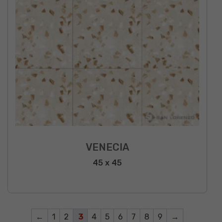
VENECIA
45 x 45
←
1
2
3
4
5
6
7
8
9
→