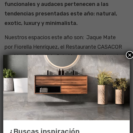
funcionales y audaces pertenecen a las
tendencias presentadas este año: natural,
exotic, luxury y minimalista.
Nuestros espacios este año son: Jaque Mate
por Fiorella Henríquez, el Restaurante CASACOR
×
por Lina Pastorelli, la Sala Macarena por Yesenia
Schulz, la Librería por Barbara Biglieri y Marcela
Vásquez, el Refugio de las Pléyades por Eliana
Basma, el Estudio del fotógrafo por Daniela Lira
y Gonzalo Castillo, el Habitáculo Zen por Daniel
Hinojosa, Frank Espejo y Omar Riva. Todos,
embajadores de la marca.
También en los espacios de destacados
¿Buscas inspiración